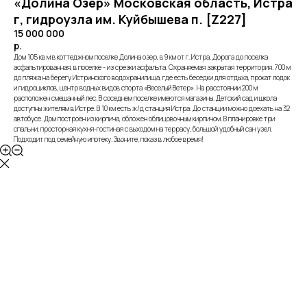
«Долина Озер» Московская область, Истра
г, гидроузла им. Куйбышева п. [Z227]
15 000 000
р.
Дом 105 кв м в коттеджном поселке Долина озер, в 9 км от г. Истра. Дорога до поселка
асфальтированная, в поселке - из срезки асфальта. Охраняемая закрытая территория. 700 м
до пляжа на берегу Истринского водохранилища, где есть беседки для отдыха, прокат лодок
и гидроциклов, центр водных видов спорта «Веселый Ветер». На расстоянии 200 м
расположен смешанный лес. В соседнем поселке имеются магазины. Детский сад и школа
доступны жителям в Истре. В 10 км есть ж/д станция Истра. До станции можно доехать на 32
автобусе. Дом построен из кирпича, обложен облицовочным кирпичом. В планировке три
спальни, просторная кухня-гостиная с выходом на террасу, большой удобный сан узел.
Подходит под семейную ипотеку. Звоните, показ в любое время!